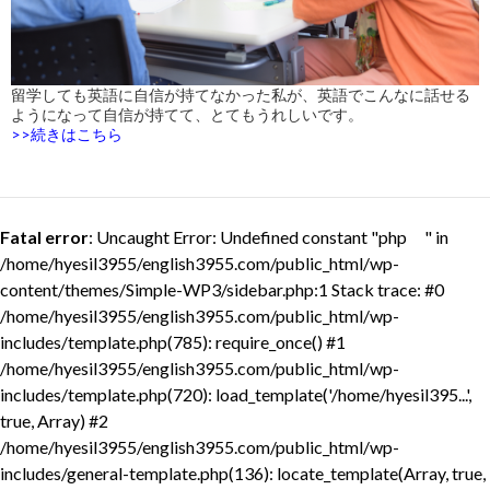
留学しても英語に自信が持てなかった私が、英語でこんなに話せる
ようになって自信が持てて、とてもうれしいです。
>>続きはこちら
Fatal error
: Uncaught Error: Undefined constant "php " in
/home/hyesil3955/english3955.com/public_html/wp-
content/themes/Simple-WP3/sidebar.php:1 Stack trace: #0
/home/hyesil3955/english3955.com/public_html/wp-
includes/template.php(785): require_once() #1
/home/hyesil3955/english3955.com/public_html/wp-
includes/template.php(720): load_template('/home/hyesil395...',
true, Array) #2
/home/hyesil3955/english3955.com/public_html/wp-
includes/general-template.php(136): locate_template(Array, true,