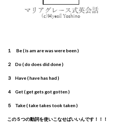
１ Be ( is am are was were been )
２ Do ( do does did done )
３ Have ( have has had )
４ Get ( get gets got gotten )
５ Take ( take takes took taken )
この５つの動詞を使いこなせばいいんです！！！