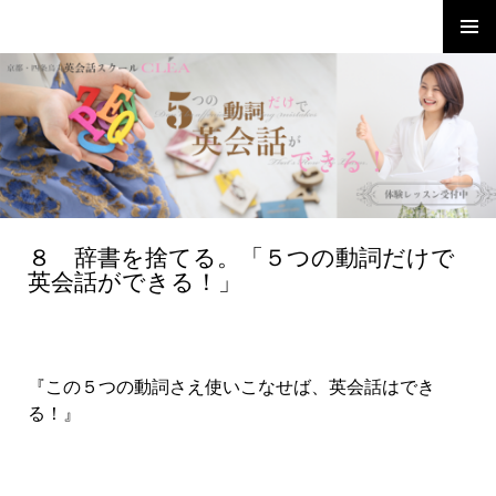
たった５つの英語動詞で英会話が楽し
める！EJC
８ 辞書を捨てる。「５つの動詞だけで
コ
英会話ができる！」
ン
テ
ン
ツ
へ
『この５つの動詞さえ使いこなせば、英会話はでき
移
る！』
動